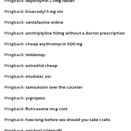
Pingback:
oxybutynin 2.5mg tablet
Pingback:
bisacodyl 5 mg otc
Pingback:
venlafaxine online
Pingback:
amitriptyline 50mg without a doctor prescription
Pingback:
cheap erythromycin 500 mg
Pingback:
tmldemqc
Pingback:
estradiol cheap
Pingback:
etodolac otc
Pingback:
tamsulosin over the counter
Pingback:
yrgnqwso
Pingback:
fluticasone mcg cost
Pingback:
how long before sex should you take cialis
Pingback:
wat kost sildenafil