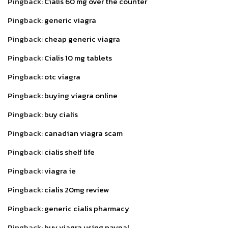
Pingback:
Cialis 60 mg over the counter
Pingback:
generic viagra
Pingback:
cheap generic viagra
Pingback:
Cialis 10 mg tablets
Pingback:
otc viagra
Pingback:
buying viagra online
Pingback:
buy cialis
Pingback:
canadian viagra scam
Pingback:
cialis shelf life
Pingback:
viagra ie
Pingback:
cialis 20mg review
Pingback:
generic cialis pharmacy
Pingback:
buy viagra using paypal