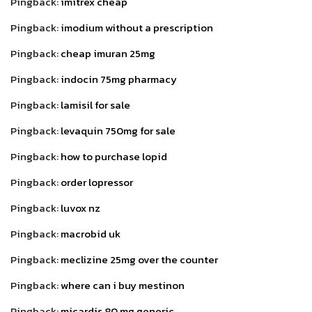
Pingback:
imitrex cheap
Pingback:
imodium without a prescription
Pingback:
cheap imuran 25mg
Pingback:
indocin 75mg pharmacy
Pingback:
lamisil for sale
Pingback:
levaquin 750mg for sale
Pingback:
how to purchase lopid
Pingback:
order lopressor
Pingback:
luvox nz
Pingback:
macrobid uk
Pingback:
meclizine 25mg over the counter
Pingback:
where can i buy mestinon
Pingback:
micardis 80 mg generic