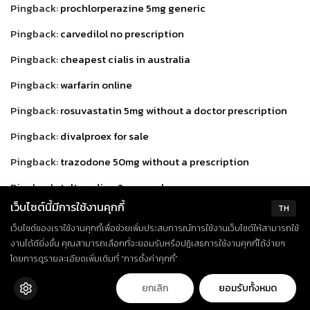
Pingback:
prochlorperazine 5mg generic
Pingback:
carvedilol no prescription
Pingback:
cheapest cialis in australia
Pingback:
warfarin online
Pingback:
rosuvastatin 5mg without a doctor prescription
Pingback:
divalproex for sale
Pingback:
trazodone 50mg without a prescription
Pingback:
tolterodine 2mg purchase
เว็บไซต์นี้มีการใช้งานคุกกี้
TH
Pingback:
acetazolamide cost
เว็บไซต์ของเราใช้งานคุกกี้เพื่อช่วยเพิ่มประสบการณ์การใช้งานเว็บไซต์ให้สามารถใช้
Pingback:
fluconazole 150 mg usa
งานได้ดียิ่งขึ้น คุณสามารถเลือกที่จะยอมรับหรือปฏิเสธการใช้งานคุกกี้ได้ง่ายๆ
โดยการดูรายละเอียดเพิ่มเติมที่ “การตั้งค่าคุกกี้”
Pingback:
phenytoin price
ยกเลิก
ยอมรับทั้งหมด
Pingback:
order oxybutynin 2.5 mg