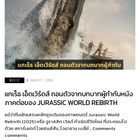
MOVIE
AUGUST 7, 2026
แกเร็ธ เอ็ดเวิร์ดส์ ถอนตัวจากบทบาทผู้กำกับหนัง
ภาคต่อของ JURASSIC WORLD REBIRTH
แม้ว่าทีมนักแสดงหลักชุดเดิมของภาพยนตร์ Jurassic World
Rebirth (2025) หรือ จูราสสิค เวิลด์ กำเนิดชีวิตใหม่ ที่ประกอบไป
ด้วย สการ์เลตต์ โจแฮนส์สัน, โจนาธาน เบลี่ย์… Comments
comments