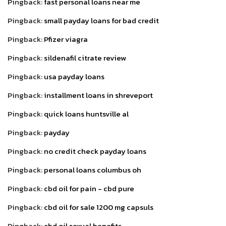
Pingback:
fast personal loans near me
Pingback:
small payday loans for bad credit
Pingback:
Pfizer viagra
Pingback:
sildenafil citrate review
Pingback:
usa payday loans
Pingback:
installment loans in shreveport
Pingback:
quick loans huntsville al
Pingback:
payday
Pingback:
no credit check payday loans
Pingback:
personal loans columbus oh
Pingback:
cbd oil for pain - cbd pure
Pingback:
cbd oil for sale 1200 mg capsuls
Pingback:
cbd oil sexual benefits