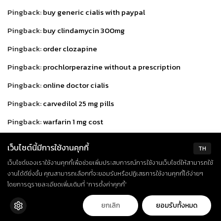
Pingback:
buy generic cialis with paypal
Pingback:
buy clindamycin 300mg
Pingback:
order clozapine
Pingback:
prochlorperazine without a prescription
Pingback:
online doctor cialis
Pingback:
carvedilol 25 mg pills
Pingback:
warfarin 1 mg cost
Pingback:
rosuvastatin usa
เว็บไซต์นี้มีการใช้งานคุกกี้
TH
Pingback:
divalproex tablets
เว็บไซต์ของเราใช้งานคุกกี้เพื่อช่วยเพิ่มประสบการณ์การใช้งานเว็บไซต์ให้สามารถใช้
งานได้ดียิ่งขึ้น คุณสามารถเลือกที่จะยอมรับหรือปฏิเสธการใช้งานคุกกี้ได้ง่ายๆ
Pingback:
trazodone without a doctor prescription
โดยการดูรายละเอียดเพิ่มเติมที่ “การตั้งค่าคุกกี้”
Pingback:
tolterodine 2mg price
ยกเลิก
ยอมรับทั้งหมด
Pingback:
cheap acetazolamide