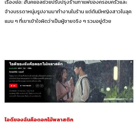
เรื่องย่อ: ฮันคยอลช่วยปรับปรุงร้านกาแฟของครอบครัวและ
จ้างบรรดาหนุ่มรูปงามมาทำงานในร้าน แต่ดันมีหญิงสาวในลุค
แมน ๆ ที่เขาเข้าใจผิดว่าเป็นผู้ชายจริง ๆ รวมอยู่ด้วย
ไอดีของฉันคือดอกไม้พลาสติก