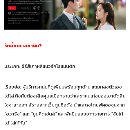
รักมั้ยนะ เลขาคิม?
ประเภท: ซีรีส์เกาหลีแนวรักโรแมนติก
เรื่องย่อ: ผู้บริหารหนุ่มที่ดูเพียบพร้อมทุกด้าน แถมหลงตัวเอง
ได้โล่ ถึงกับต้องเสียศูนย์เมื่อทราบว่าเลขาคนเก่งของเขาตัดสิน
ใจจะลาออก ส้รางจากเว็บตูนชื่อดัง นำแสดงโดยพัคซอจุนจาก
“ฮวารัง” และ “ยูนคิดเช่นส์” และพัคมินยองจากรายการ “จับให้
ได้ ไล่ให้ทัน”