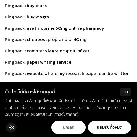
Pingback:
buy cialis
Pingback:
buy viagra
Pingback:
azathioprine 50mg online pharmacy
Pingback:
cheapest propranolol 40 mg
Pingback:
comprar viagra original pfizer
Pingback:
paper writing service
Pingback:
website where my research paper can be written
Pingback:
write my essay uk reviews
เว็บไซต์นี้มีการใช้งานคุกกี้
TH
Pingback:
essay on how a free car can help me
เว็บไซต์ของเราใช้งานคุกกี้เพื่อช่วยเพิ่มประสบการณ์การใช้งานเว็บไซต์ให้สามารถใช้
Pingback:
business ethics essay uk
งานได้ดียิ่งขึ้น คุณสามารถเลือกที่จะยอมรับหรือปฏิเสธการใช้งานคุกกี้ได้ง่ายๆ
โดยการดูรายละเอียดเพิ่มเติมที่ “การตั้งค่าคุกกี้”
Pingback:
how to buy terbinafine 250mg
ยกเลิก
ยอมรับทั้งหมด
Pingback:
digoxin 0.25 mg pharmacy