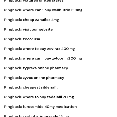
Pingback:
voltaren united states
Pingback:
where can i buy wellbutrin 150mg
Pingback:
cheap zanaflex 4mg
Pingback:
visit our website
Pingback:
zocor usa
Pingback:
where to buy zovirax 400 mg
Pingback:
where can i buy zyloprim 300 mg
Pingback:
zyprexa online pharmacy
Pingback:
zyvox online pharmacy
Pingback:
cheapest sildenafil
Pingback:
where to buy tadalafil 20 mg
Pingback:
furosemide 40mg medication
Pingback:
cost of aripiprazole 15 mg