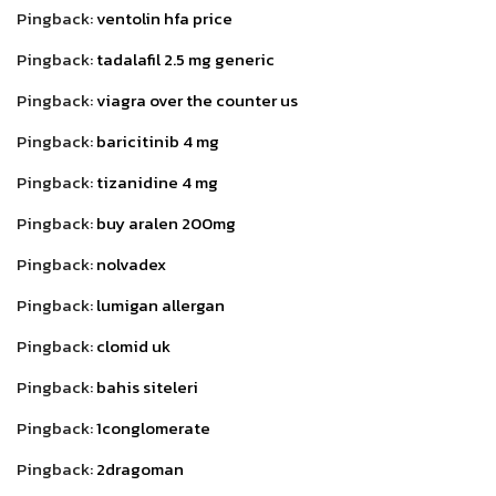
Pingback:
ventolin hfa price
Pingback:
tadalafil 2.5 mg generic
Pingback:
viagra over the counter us
Pingback:
baricitinib 4 mg
Pingback:
tizanidine 4 mg
Pingback:
buy aralen 200mg
Pingback:
nolvadex
Pingback:
lumigan allergan
Pingback:
clomid uk
Pingback:
bahis siteleri
Pingback:
1conglomerate
Pingback:
2dragoman