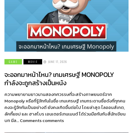
GAME
MOVIE
JUNE 17, 2026
จะออกมาหน้าไหน? เกมเศรษฐี MONOPOLY
กำลังจะถูกสร้างเป็นหนัง
ความพยายามยาวนานสองทศวรรษที่จะสร้างภาพยนตร์จาก
Monopoly หรือที่รู้จักกันในชื่อ เกมเศรษฐี เกมกระดานชื่อดังที่ทุกคน
คงจะรู้จักกันเป็นอย่างดี ยังคงเกิดขึ้นต่อไป โดยล่าสุด ไลออนส์เกต,
ลัคกี้แชป และ ฮาสโบร เอนเตอร์เทนเมนต์ ได้ร่วมมือกันกับสี่นักเขียน
บท นีล… Comments comments