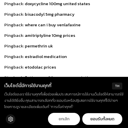
Pingback:
doxycycline 100mg united states
Pingback:
bisacodyl 5mg pharmacy
Pingback:
where can i buy venlafaxine
Pingback:
amitriptyline 10mg prices
Pingback:
permethrin uk
Pingback:
estradiol medication
Pingback:
etodolac prices
Pingback:
fluticasone 50mcg no prescription
เว็บไซต์นี้มีการใช้งานคุกกี้
TH
Pingback:
alendronate pills
เว็บไซต์ของเราใช้งานคุกกี้เพื่อช่วยเพิ่มประสบการณ์การใช้งานเว็บไซต์ให้สามารถใช้
Pingback:
cost of glipizide 10 mg
งานได้ดียิ่งขึ้น คุณสามารถเลือกที่จะยอมรับหรือปฏิเสธการใช้งานคุกกี้ได้ง่ายๆ
โดยการดูรายละเอียดเพิ่มเติมที่ “การตั้งค่าคุกกี้”
Pingback:
hydrochlorothiazide 5 mg no prescription
ยกเลิก
ยอมรับทั้งหมด
Pingback:
isosorbide without a doctor prescription