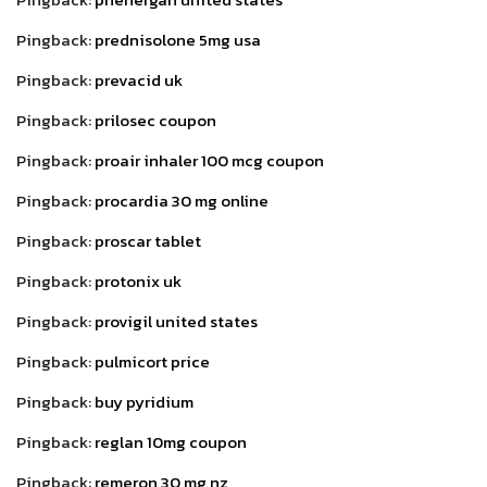
Pingback:
prednisolone 5mg usa
Pingback:
prevacid uk
Pingback:
prilosec coupon
Pingback:
proair inhaler 100 mcg coupon
Pingback:
procardia 30 mg online
Pingback:
proscar tablet
Pingback:
protonix uk
Pingback:
provigil united states
Pingback:
pulmicort price
Pingback:
buy pyridium
Pingback:
reglan 10mg coupon
Pingback:
remeron 30 mg nz