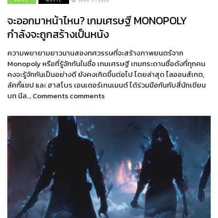
จะออกมาหน้าไหน? เกมเศรษฐี MONOPOLY
กำลังจะถูกสร้างเป็นหนัง
ความพยายามยาวนานสองทศวรรษที่จะสร้างภาพยนตร์จาก
Monopoly หรือที่รู้จักกันในชื่อ เกมเศรษฐี เกมกระดานชื่อดังที่ทุกคน
คงจะรู้จักกันเป็นอย่างดี ยังคงเกิดขึ้นต่อไป โดยล่าสุด ไลออนส์เกต,
ลัคกี้แชป และ ฮาสโบร เอนเตอร์เทนเมนต์ ได้ร่วมมือกันกับสี่นักเขียน
บท นีล… Comments comments