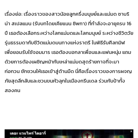
เรื่องย่อ: เรื่องราวของสาวน้อยลูกครึ่งมนุษย์และแม่มด ซาบริ
น่า สเปลแมน (รับบทโดยเคียแนน ซิพกา) ที่กำลังจะอายุครบ 16
ปี เธอต้องเลือกระหว่างโลกแม่มดและโลกมนุษย์ ระหว่างชีวิตวัย
รุ่นธรรมดากับชีวิตแม่มดบนทางแห่งราตรี ในพิธีรับศีลทมิฬ
เพื่อยอมรับใช้จอมมาร เธอต้องบอกลาเพื่อนและแฟนหนุ่ม แถม
ด้วยการต้องเผชิญหน้ากับเหล่าแม่มดสุดร้ายกาจที่จะมา
ก่อกวน ชักชวนให้เธอเข้าสู่ด้านมืด นี่คือเรื่องราวของการผจญ
ภัยสุดลึกลับและชวนขนหัวลุกในเมืองกรีนเดล ร่วมกับป้าทั้ง
สองคน