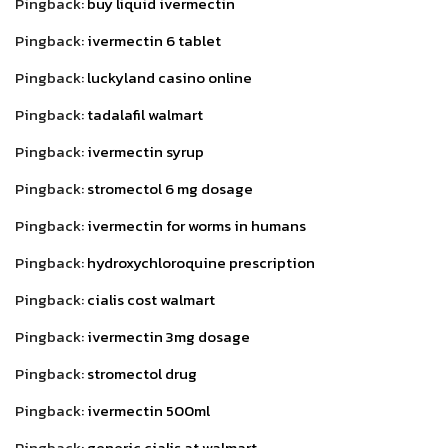
Pingback:
buy liquid ivermectin
Pingback:
ivermectin 6 tablet
Pingback:
luckyland casino online
Pingback:
tadalafil walmart
Pingback:
ivermectin syrup
Pingback:
stromectol 6 mg dosage
Pingback:
ivermectin for worms in humans
Pingback:
hydroxychloroquine prescription
Pingback:
cialis cost walmart
Pingback:
ivermectin 3mg dosage
Pingback:
stromectol drug
Pingback:
ivermectin 500ml
Pingback:
generic cialis at walmart