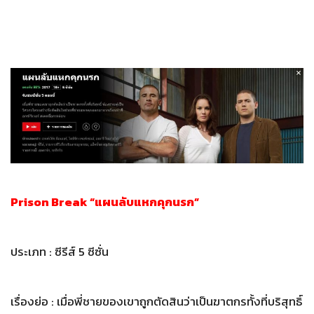
Prison Break “แผนลับแหกคุกนรก”
ประเภท : ซีรีส์ 5 ซีซั่น
เรื่องย่อ : เมื่อพี่ชายของเขาถูกตัดสินว่าเป็นฆาตกรทั้งที่บริสุทธิ์