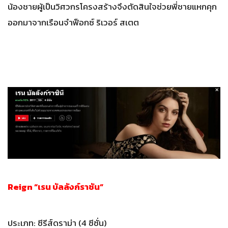
น้องชายผู้เป็นวิศวกรโครงสร้างจึงตัดสินใจช่วยพี่ชายแหกคุก
ออกมาจากเรือนจำฟ็อกซ์ ริเวอร์ สเตต
Reign “เรน บัลลังก์ราชัน”
ประเภท: ซีรีส์ดราม่า (4 ซีซั่น)