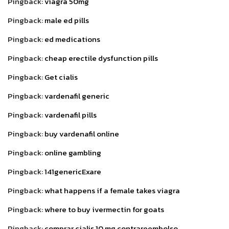
Pingback:
viagra 50mg
Pingback:
male ed pills
Pingback:
ed medications
Pingback:
cheap erectile dysfunction pills
Pingback:
Get cialis
Pingback:
vardenafil generic
Pingback:
vardenafil pills
Pingback:
buy vardenafil online
Pingback:
online gambling
Pingback:
141genericExare
Pingback:
what happens if a female takes viagra
Pingback:
where to buy ivermectin for goats
Pingback:
comprar cialis 10 mg contrareembolso