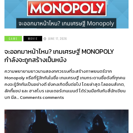
GAME
MOVIE
JUNE 17, 2026
จะออกมาหน้าไหน? เกมเศรษฐี MONOPOLY
กำลังจะถูกสร้างเป็นหนัง
ความพยายามยาวนานสองทศวรรษที่จะสร้างภาพยนตร์จาก
Monopoly หรือที่รู้จักกันในชื่อ เกมเศรษฐี เกมกระดานชื่อดังที่ทุกคน
คงจะรู้จักกันเป็นอย่างดี ยังคงเกิดขึ้นต่อไป โดยล่าสุด ไลออนส์เกต,
ลัคกี้แชป และ ฮาสโบร เอนเตอร์เทนเมนต์ ได้ร่วมมือกันกับสี่นักเขียน
บท นีล… Comments comments