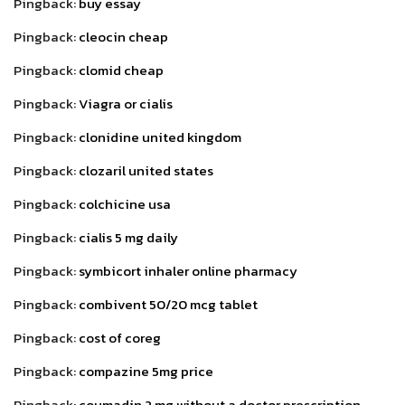
Pingback:
buy essay
Pingback:
cleocin cheap
Pingback:
clomid cheap
Pingback:
Viagra or cialis
Pingback:
clonidine united kingdom
Pingback:
clozaril united states
Pingback:
colchicine usa
Pingback:
cialis 5 mg daily
Pingback:
symbicort inhaler online pharmacy
Pingback:
combivent 50/20 mcg tablet
Pingback:
cost of coreg
Pingback:
compazine 5mg price
Pingback:
coumadin 2 mg without a doctor prescription