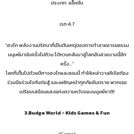
ประเภท: แอ็คชั่น
เรท:4.7
“ฮงไก พลังงานปริศนาที่เป็นต้นเหตุของการทำลายอารยธรรม
มนุษย์มานับครั้งไม่ถ้วน ได้หวนกลับมาสู่โลกอันสวยงามนี้อีก
ครั้ง…”
โลกที่เต็มไปด้วยปีศาจฮงไกและซอมบี้ ทำให้เหล่าวาลคีเรียต้อง
ร่วมมือร่วมใจกันต่อสู้ และเผชิญหน้าทุกภัยอันตราย พวกเธอ
เปรียบเสมือนแสงแห่งความหวังของมนุษย์ชาติ!
3.
Budge World – Kids Games & Fun