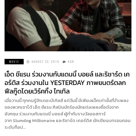
MOVIE
AUGUST 22, 2019
468
เอ็ด ชีแรน ร่วมงานกับแดนนี่ บอยล์ และริชาร์ด เค
อร์ติส ร่วมงานใน YESTERDAY ภาพยนตร์ตลก
ฟีลกู๊ดโดยเวิร์คกิ้ง ไทเทิล
เมื่อวานนี้ ทุกคนรู้จักเดอะบีเทิลส์ แต่วันนี้ มีเพียงแจ็คเท่านั้นที่จำเพลง
ของพวกเขาได้ เอ็ด ชีแรน ศิลปินนักร้องนักแต่งเพลงชื่อดังจาก
อังกฤษ ร่วมงานกับแดนนี่ บอยล์ ผู้กำกับรางวัลออสการ์
จาก Slumdog Millionaire และริชาร์ด เคอร์ติส นักเขียนบทรอมคอม
ระดับท็อป…