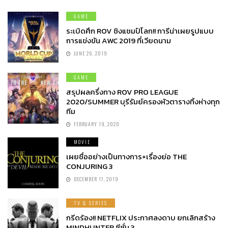
GAME
ระเบิดศึก ROV ชิงแชมป์โลก!! การีน่าเผยรูปแบบ
การแข่งขัน AWC 2019 ที่เวียดนาม
JUNE 26, 2019
GAME
สรุปผลครึ่งทาง ROV PRO LEAGUE
2020/SUMMER บุรีรัมย์ครองหัวตารางทิ้งห่างทุก
ทีม
FEBRUARY 19, 2020
MOVIE
เผยชื่ออย่างเป็นทางการ+เรื่องย่อ THE
CONJURING 3
DECEMBER 17, 2019
TV & SERIES
กรีดร้อง!! NETFLIX ประกาศลงดาบ ยกเลิกสร้าง
MINDHUNTER ซีซั่น 3