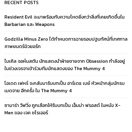
RECENT POSTS
Resident Evil จะมาพร้อมกับความโหดยิ่งกว่าสิ่งที่เคยเกิดขึ้นใน
Barbarian และ Weapons
Godzilla Minus Zero ได้กำหนดการฉายรอบปฐมทัศน์ที่เทศกาล
ภาพยนตร์นิวยอร์ก
ไมเคิล จอห์นสตัน นักแสดงนำฝ่ายชายจาก Obsession กำลังอยู่
ในช่วงเจรจาเข้าร่วมทีมนักแสดงของ The Mummy 4
โอเดด เฟหร์ จะกลับมารับบทเป็น อาร์เดธ เบย์ หัวหน้ากลุ่มนักรบ
เมดจาย อีกครั้ง ใน The Mummy 4
ซามาร่า วีฟวิ่ง ถูกเลือกให้รับบทเป็น เอ็มม่า ฟรอสต์ ในหนัง X-
Men ของ เจค ชไรเออร์