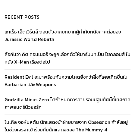
RECENT POSTS
แกเร็ธ เอ็ดเวิร์ดส์ ถอนตัวจากบทบาทผู้กำกับหนังภาคต่อของ
Jurassic World Rebirth
ลือกันว่า คิต คอนเนอร์ จะถูกเลือกตัวให้มารับบทเป็น ไซคลอปส์ ใน
หนัง X-Men เรื่องต่อไป
Resident Evil จะมาพร้อมกับความโหดยิ่งกว่าสิ่งที่เคยเกิดขึ้นใน
Barbarian และ Weapons
Godzilla Minus Zero ได้กำหนดการฉายรอบปฐมทัศน์ที่เทศกาล
ภาพยนตร์นิวยอร์ก
ไมเคิล จอห์นสตัน นักแสดงนำฝ่ายชายจาก Obsession กำลังอยู่
ในช่วงเจรจาเข้าร่วมทีมนักแสดงของ The Mummy 4