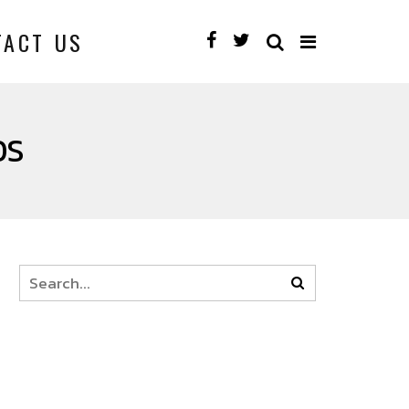
TACT US
DS