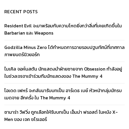
RECENT POSTS
Resident Evil จะมาพร้อมกับความโหดยิ่งกว่าสิ่งที่เคยเกิดขึ้นใน
Barbarian และ Weapons
Godzilla Minus Zero ได้กำหนดการฉายรอบปฐมทัศน์ที่เทศกาล
ภาพยนตร์นิวยอร์ก
ไมเคิล จอห์นสตัน นักแสดงนำฝ่ายชายจาก Obsession กำลังอยู่
ในช่วงเจรจาเข้าร่วมทีมนักแสดงของ The Mummy 4
โอเดด เฟหร์ จะกลับมารับบทเป็น อาร์เดธ เบย์ หัวหน้ากลุ่มนักรบ
เมดจาย อีกครั้ง ใน The Mummy 4
ซามาร่า วีฟวิ่ง ถูกเลือกให้รับบทเป็น เอ็มม่า ฟรอสต์ ในหนัง X-
Men ของ เจค ชไรเออร์