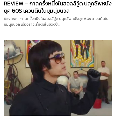
REVIEW – กาลครั้งหนึ่งในฮอลลีวู้ด ปลุกชีพหนัง
ยุค 60S เควนตินในมุมนุ่มนวล
Review – กาลครั้งหนึ่งในฮอลลีวู้ด ปลุกชีพหนังยุค 60s เควนตินใน
มุมนุ่มนวล เรื่องราวเริ่มต้นในช่วงปี…