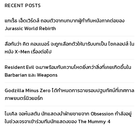
RECENT POSTS
แกเร็ธ เอ็ดเวิร์ดส์ ถอนตัวจากบทบาทผู้กำกับหนังภาคต่อของ
Jurassic World Rebirth
ลือกันว่า คิต คอนเนอร์ จะถูกเลือกตัวให้มารับบทเป็น ไซคลอปส์ ใน
หนัง X-Men เรื่องต่อไป
Resident Evil จะมาพร้อมกับความโหดยิ่งกว่าสิ่งที่เคยเกิดขึ้นใน
Barbarian และ Weapons
Godzilla Minus Zero ได้กำหนดการฉายรอบปฐมทัศน์ที่เทศกาล
ภาพยนตร์นิวยอร์ก
ไมเคิล จอห์นสตัน นักแสดงนำฝ่ายชายจาก Obsession กำลังอยู่
ในช่วงเจรจาเข้าร่วมทีมนักแสดงของ The Mummy 4