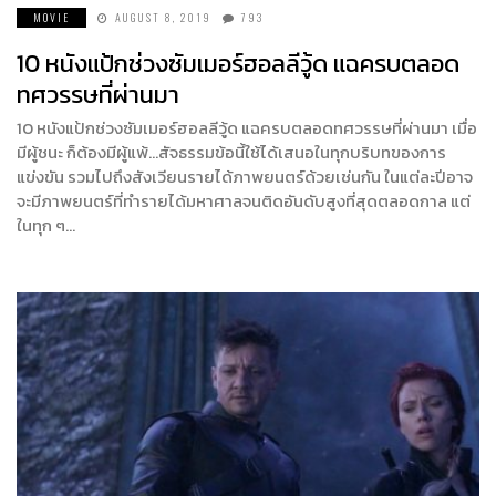
MOVIE
AUGUST 8, 2019
793
10 หนังแป้กช่วงซัมเมอร์ฮอลลีวู้ด แฉครบตลอด
ทศวรรษที่ผ่านมา
10 หนังแป้กช่วงซัมเมอร์ฮอลลีวู้ด แฉครบตลอดทศวรรษที่ผ่านมา เมื่อ
มีผู้ชนะ ก็ต้องมีผู้แพ้…สัจธรรมข้อนี้ใช้ได้เสนอในทุกบริบทของการ
แข่งขัน รวมไปถึงสังเวียนรายได้ภาพยนตร์ด้วยเช่นกัน ในแต่ละปีอาจ
จะมีภาพยนตร์ที่ทำรายได้มหาศาลจนติดอันดับสูงที่สุดตลอดกาล แต่
ในทุก ๆ…