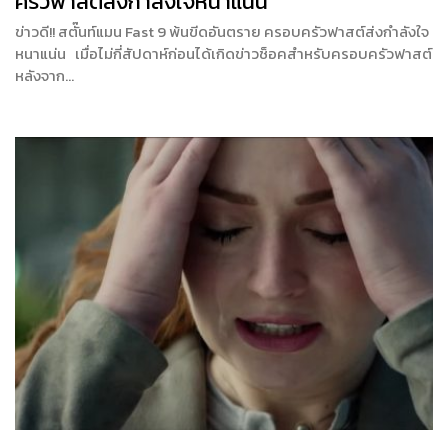
ครัวฟาสต์ส่งกำลังใจหนาแน่น
ข่าวดี!! สตั๊นท์แมน Fast 9 พ้นขีดอันตราย ครอบครัวฟาสต์ส่งกำลังใจ
หนาแน่น เมื่อไม่กี่สัปดาห์ก่อนได้เกิดข่าวช็อคสำหรับครอบครัวฟาสต์
หลังจาก…