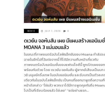
MOVIE
JULY 7, 2026
0
ดเวย์น จอห์นสัน เผย มีแผนสร้างแอนิเมชั
MOANA 3 แน่นอนแล้ว
ในขณะที่ภาพยนตร์ฉบับไลฟ์แอ็กชันของ Moana กำลังจะเ
ฉายในอีกไม่กี่วันต่อจากนี้ ก็ได้มีความคืบหน้าเกี่ยวกับ
ภาพยนตร์ฉบับแอนิเมชั่นของแฟรนไชส์นี้ ถูกเปิดเผยออ
พร้อมกันด้วย โดย ดเวย์น จอห์นสัน ผู้พากย์เสียงเป็นบท 
วอิ มนุษย์ครึ่งเทพ ในฉบับแอนิเมชั่น และรับบทเป็นตัวละค
เดียวกันในฉบับไลฟ์แอ็กชัน เป็นคนที่ออกมาพูดถึงความค
หน้าดังกล่าว “ใช่แล้ว พวกเราได้มีการพูดคุยกันถึง Moan
ไปเป็นที่เรียบร้อยแล้ว ใช่เลย” “แต่อย่างแรก…