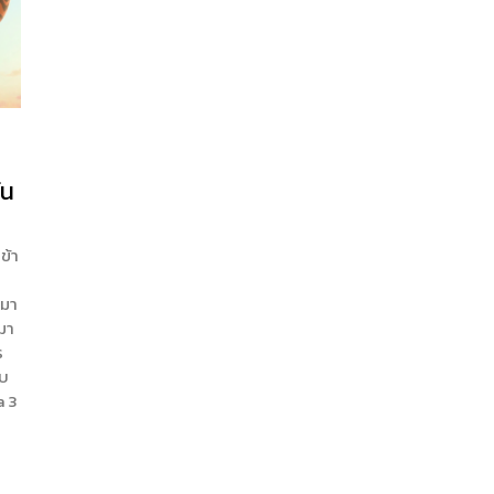
่น
ข้า
กมา
มา
ร
ืบ
a 3