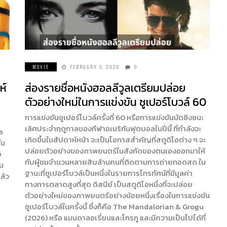
MOVIE
FEBRUARY 3, 2026
0
ห์
ส่องรายชื่อหนังฮอลลีวูลเตรียมปล่อย
ตัวอย่างใหม่ในการแข่งขัน ซูเปอร์โบวล์ 60
การแข่งขันซูเปอร์โบวล์ครั้งที่ 60 หรือการแข่งขันนัดชิงชนะ
เลิศประจำฤดูกาลของกีฬาอเมริกันฟุตบอลในปีนี้ ที่กำลังจะ
s
เกิดขึ้นในสัปดาห์หน้า จะเป็นโอกาสสำคัญที่สตูดิโอต่าง ๆ จะ
่น
ปล่อยตัวอย่างของภาพยนตร์ในสังกัดของตนเองออกมาให้
อ
กับผู้ชมจำนวนหลายสิบล้านคนที่ติดตามการถ่ายทอดสด ใน
ัน
ฐานะที่ซูเปอร์โบวล์เป็นหนึ่งในรายการโทรทัศน์ที่มีมูลค่า
ล้ว
ทางการตลาดสูงที่สุด ดิสนีย์ เป็นสตูดิโอหนึ่งที่จะปล่อย
ตัวอย่างใหม่ของภาพยนตร์อย่างน้อยหนึ่งเรื่องในการแข่งขัน
ซูเปอร์โบวล์ในครั้งนี้ ซึ่งก็คือ The Mandalorian & Grogu
(2026) หรือ แมนดาลอเรี่ยนและโกรกู และมีความเป็นไปได้ที่