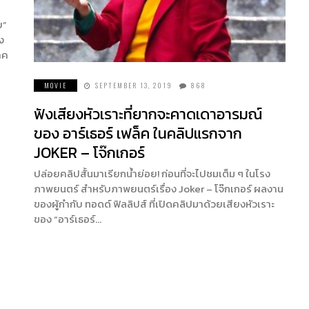
บ”
ง
าค
MOVIE
SEPTEMBER 13, 2019
868
ฟังเสียงหัวเราะที่ยากจะคาดเดาอารมณ์
ของ อาร์เธอร์ เฟล็ค ในคลิปแรกจาก
JOKER – โจ๊กเกอร์
ปล่อยคลิปสั้นมาเรียกน้ำย่อย! ก่อนที่จะไปชมเต็ม ๆ ในโรง
ภาพยนตร์ สำหรับภาพยนตร์เรื่อง Joker – โจ๊กเกอร์ ผลงาน
ของผู้กำกับ ทอดด์ ฟิลลิปส์ ที่เปิดคลิปมาด้วยเสียงหัวเราะ
ของ “อาร์เธอร์…