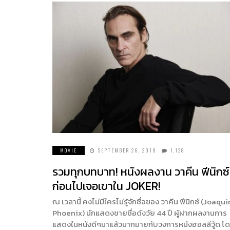
MOVIE
SEPTEMBER 26, 2019
1,128
รวมทุกบทบาท! หนังผลงาน วาคีน ฟีนิกซ์
ก่อนไปเจอเขาใน JOKER!
ณ เวลานี้ คงไม่มีใครไม่รู้จักชื่อของ วาคีน ฟีนิกซ์ (Joaqui
Phoenix) นักแสดงชายชื่อดังวัย 44 ปี ผู้ฝากผลงานการ
แสดงในหนังดีๆมาแล้วมากมายกับวงการหนังฮอลลีวู้ด โ