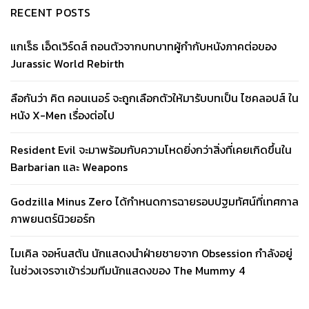
RECENT POSTS
แกเร็ธ เอ็ดเวิร์ดส์ ถอนตัวจากบทบาทผู้กำกับหนังภาคต่อของ
Jurassic World Rebirth
ลือกันว่า คิต คอนเนอร์ จะถูกเลือกตัวให้มารับบทเป็น ไซคลอปส์ ใน
หนัง X-Men เรื่องต่อไป
Resident Evil จะมาพร้อมกับความโหดยิ่งกว่าสิ่งที่เคยเกิดขึ้นใน
Barbarian และ Weapons
Godzilla Minus Zero ได้กำหนดการฉายรอบปฐมทัศน์ที่เทศกาล
ภาพยนตร์นิวยอร์ก
ไมเคิล จอห์นสตัน นักแสดงนำฝ่ายชายจาก Obsession กำลังอยู่
ในช่วงเจรจาเข้าร่วมทีมนักแสดงของ The Mummy 4