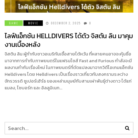
GAME
MOVIE
DECEMBER 2, 2025
0
ไลฟ์แอ็กชัน HELLDIVERS ได้ตัว จิสตัน ลิน มาคุม
งานเบื้องหลัง
จิสติน ลิน ผู้กำกับชาวอเมริกันเชื้อสายไต้หวัน ที่หลายคนอาจจะคุ้นชื่อ
มาจากการกำกับภาพยนตร์ในแฟรนไชส์ Fast and Furious กำลังจะมี
ผลงานกำกับเรื่องใหม่ ในภาพยนตร์ที่ดัดแปลงมาจากวิดีโอเกมแอ็กชัน
Helldivers โดย Helldivers เป็นเรื่องราวเกี่ยวกับสงครามระหว่าง
จักรวรรดิ ซูเปอร์เฮิร์ธ ของเหล่ามนุษย์กับสามเผ่าพันธุ์ต่างดาว ได้แก่
แมลง, ไซบอร์ก และ อิลลูมิเนท…