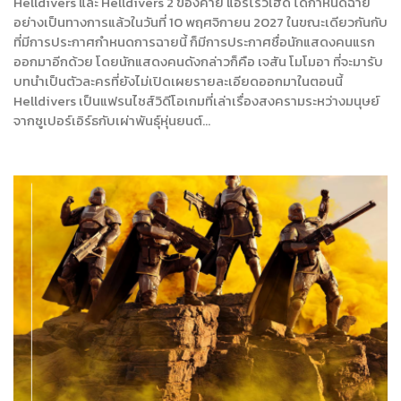
Helldivers และ Helldivers 2 ของค่าย แอร์โรว์เฮด ได้กำหนดฉาย
อย่างเป็นทางการแล้วในวันที่ 10 พฤศจิกายน 2027 ในขณะเดียวกันกับ
ที่มีการประกาศกำหนดการฉายนี้ ก็มีการประกาศชื่อนักแสดงคนแรก
ออกมาอีกด้วย โดยนักแสดงคนดังกล่าวก็คือ เจสัน โมโมอา ที่จะมารับ
บทนำเป็นตัวละครที่ยังไม่เปิดเผยรายละเอียดออกมาในตอนนี้
Helldivers เป็นแฟรนไชส์วิดีโอเกมที่เล่าเรื่องสงครามระหว่างมนุษย์
จากซูเปอร์เอิร์ธกับเผ่าพันธุ์หุ่นยนต์…