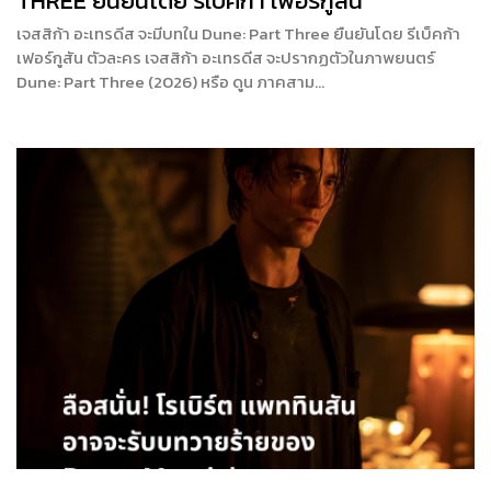
THREE ยืนยันโดย รีเบ็คก้า เฟอร์กูสัน
เจสสิก้า อะเทรดีส จะมีบทใน Dune: Part Three ยืนยันโดย รีเบ็คก้า
เฟอร์กูสัน ตัวละคร เจสสิก้า อะเทรดีส จะปรากฏตัวในภาพยนตร์
Dune: Part Three (2026) หรือ ดูน ภาคสาม…