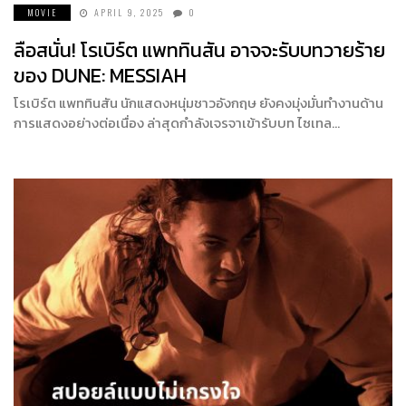
MOVIE
APRIL 9, 2025
0
ลือสนั่น! โรเบิร์ต แพททินสัน อาจจะรับบทวายร้าย
ของ DUNE: MESSIAH
โรเบิร์ต แพททินสัน นักแสดงหนุ่มชาวอังกฤษ ยังคงมุ่งมั่นทำงานด้าน
การแสดงอย่างต่อเนื่อง ล่าสุดกำลังเจรจาเข้ารับบท ไซเทล…