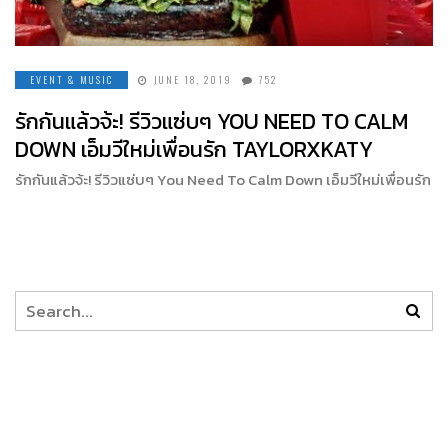
EVENT & MUSIC
JUNE 18, 2019
752
รักกันแล้วจ้ะ! รีวิวแซ่บๆ YOU NEED TO CALM
DOWN เอ็มวีใหม่เพื่อนรัก TAYLORXKATY
รักกันแล้วจ้ะ! รีวิวแซ่บๆ You Need To Calm Down เอ็มวีใหม่เพื่อนรัก