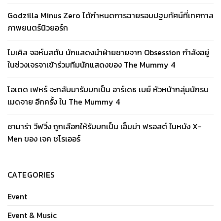
Godzilla Minus Zero ได้กำหนดการฉายรอบปฐมทัศน์ที่เทศกาล
ภาพยนตร์นิวยอร์ก
ไมเคิล จอห์นสตัน นักแสดงนำฝ่ายชายจาก Obsession กำลังอยู่
ในช่วงเจรจาเข้าร่วมทีมนักแสดงของ The Mummy 4
โอเดด เฟหร์ จะกลับมารับบทเป็น อาร์เดธ เบย์ หัวหน้ากลุ่มนักรบ
เมดจาย อีกครั้ง ใน The Mummy 4
ซามาร่า วีฟวิ่ง ถูกเลือกให้รับบทเป็น เอ็มม่า ฟรอสต์ ในหนัง X-
Men ของ เจค ชไรเออร์
CATEGORIES
Event
Event & Music