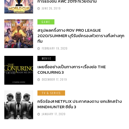
การแข่งขัน AWC 2019 ที่เวียดนาม
JUNE 26, 2019
GAME
สรุปผลครึ่งทาง ROV PRO LEAGUE
2020/SUMMER บุรีรัมย์ครองหัวตารางทิ้งห่างทุก
ทีม
FEBRUARY 19, 2020
MOVIE
เผยชื่ออย่างเป็นทางการ+เรื่องย่อ THE
CONJURING 3
DECEMBER 17, 2019
TV & SERIES
กรีดร้อง!! NETFLIX ประกาศลงดาบ ยกเลิกสร้าง
MINDHUNTER ซีซั่น 3
JANUARY 17, 2020