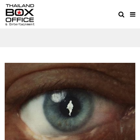
เหงา เท่า วาฬ