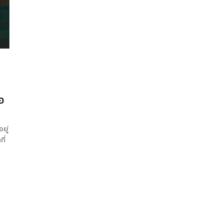
อ
ยู่
ี่