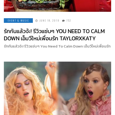
EVENT & MUSIC
JUNE 18, 2019
752
รักกันแล้วจ้ะ! รีวิวแซ่บๆ YOU NEED TO CALM
DOWN เอ็มวีใหม่เพื่อนรัก TAYLORXKATY
รักกันแล้วจ้ะ! รีวิวแซ่บๆ You Need To Calm Down เอ็มวีใหม่เพื่อนรัก