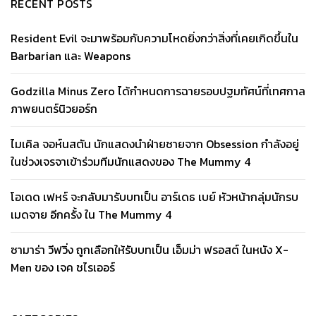
RECENT POSTS
Resident Evil จะมาพร้อมกับความโหดยิ่งกว่าสิ่งที่เคยเกิดขึ้นใน
Barbarian และ Weapons
Godzilla Minus Zero ได้กำหนดการฉายรอบปฐมทัศน์ที่เทศกาล
ภาพยนตร์นิวยอร์ก
ไมเคิล จอห์นสตัน นักแสดงนำฝ่ายชายจาก Obsession กำลังอยู่
ในช่วงเจรจาเข้าร่วมทีมนักแสดงของ The Mummy 4
โอเดด เฟหร์ จะกลับมารับบทเป็น อาร์เดธ เบย์ หัวหน้ากลุ่มนักรบ
เมดจาย อีกครั้ง ใน The Mummy 4
ซามาร่า วีฟวิ่ง ถูกเลือกให้รับบทเป็น เอ็มม่า ฟรอสต์ ในหนัง X-
Men ของ เจค ชไรเออร์