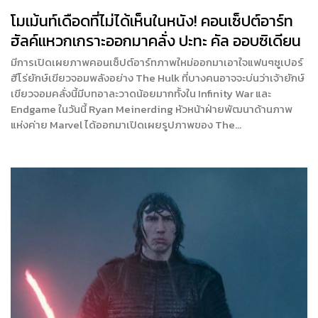
โมเม้นท์เดือดที่ไม่ได้เห็นในหนัง! คอนเซ็ปต์อาร์ท
ฮัลค์แหวกเกราะออกมาคลั่ง ปะทะ คัล ออบซิเดียน
มีการเปิดเผยภาพคอนเซ็ปต์อาร์ทภาพใหม่ออกมาเอาใจแฟนๆซูเปอร์
ฮีโร่ยักษ์เขียวจอมพลังอย่าง The Hulk ที่บางคนอาจจะบ่นว่าเจ้ายักษ์
เขียวจอมคลั่งนี้มีบทอาละวาดน้อยมากทั้งใน Infinity War และ
Endgame ในวันนี้ Ryan Meinerding หัวหน้าฝ่ายพัฒนาด้านภาพ
แห่งค่าย Marvel ได้ออกมาเปิดเผยรูปภาพของ The…