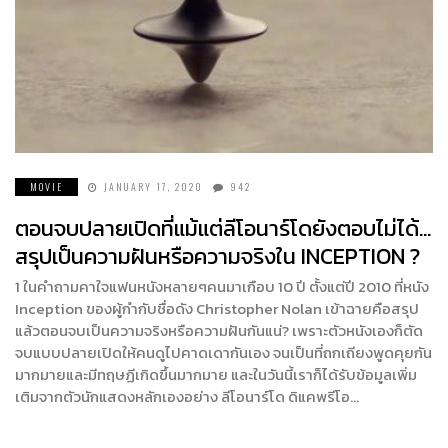
MOVIE
JANUARY 17, 2020
942
ตอนจบปลายเปิดที่แม้แต่ลีโอนาร์โดยังตอบไม่ได้…
สรุปเป็นความฝันหรือความจริงใน INCEPTION ?
1 ในคำถามคาใจแฟนหนังหลายๆคนมาเกือบ 10 ปี ตั้งแต่ปี 2010 ที่หนัง
Inception ของผู้กำกับชื่อดัง Christopher Nolan เข้าฉายคือสรุป
แล้วตอนจบเป็นความจริงหรือความฝันกันแน่? เพราะตัวหนังเองก็ตัด
จบแบบปลายเปิดให้คนดูไปคาดเดากันเอง จนเป็นที่ถกเถียงพูดคุยกัน
มากมายและมีทฤษฏีเกิดขึ้นมากมาย และในวันนี้เราก็ได้รับข้อมูลเพิ่ม
เติมจากตัวนักแสดงหลักเองอย่าง ลีโอนาร์โด ดิแคพรีโอ…