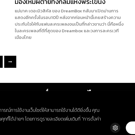
มองใหม่ผีตายทั้งกลมแห่งพระโขนง
แม่นาค เดอะมิวสิคัล ของ DreamBox กลับมาเปิดม่านการ
แสดงอีกครั้งในรอบ10ปี หลังจากก่อนหน้านี้เคยสร้างความ
ประทับใจให้กับแฟนละครเพลงจนเป็นที่กล่าวขานว่า นี่คือหนึ่ง
ในละครเพลงที่ดีที่สุดของ Dreambox และวงการละครเวที
เมืองไทย
FACEBOOK
TWITTER
บการณ์การใช้งานเว็บไซต์ให้สามารถใช้งานได้ดียิ่งขึ้น คุณ
กี้ได้ง่ายๆ โดยการดูรายละเอียดเพิ่มเติมที่ “การตั้งค่า
© Copyright 2018. All Rights Reserved