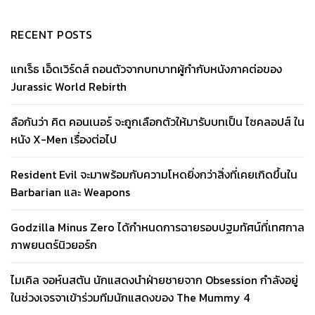
RECENT POSTS
แกเร็ธ เอ็ดเวิร์ดส์ ถอนตัวจากบทบาทผู้กำกับหนังภาคต่อของ
Jurassic World Rebirth
ลือกันว่า คิต คอนเนอร์ จะถูกเลือกตัวให้มารับบทเป็น ไซคลอปส์ ใน
หนัง X-Men เรื่องต่อไป
Resident Evil จะมาพร้อมกับความโหดยิ่งกว่าสิ่งที่เคยเกิดขึ้นใน
Barbarian และ Weapons
Godzilla Minus Zero ได้กำหนดการฉายรอบปฐมทัศน์ที่เทศกาล
ภาพยนตร์นิวยอร์ก
ไมเคิล จอห์นสตัน นักแสดงนำฝ่ายชายจาก Obsession กำลังอยู่
ในช่วงเจรจาเข้าร่วมทีมนักแสดงของ The Mummy 4