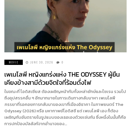
MOVIE
JUNE 30, 2026
0
เพเนโลพี หญิงแกร่งแห่ง THE ODYSSEY ผู้ยืน
เคียงข้างสามีด้วยจิตใจที่ร้อนดั่งไฟ
ในขณะที่ โอดิสเซียส ต้องเผชิญหน้ากับทั้งเหล่ายักษ์และไซเรน รวมไป
ถึงอุปสรรคอื่น ๆ อีกมากมายในการเดินทางกลับมาหา เพเนโลพี
ภรรยาที่รอคอยการกลับมาของเขาที่เมืองอิธาคา ในภาพยนตร์ The
Odyssey (2026) หรือ มหากาพย์โอดิสซี แต่ เพเนโลพี เอง ก็ต้อง
เผชิญกับอันตรายในรูปแบบของเธอเองด้วยเช่นกัน ซึ่งหนึ่งในนั้นก็คือ
การปกป้องบัลลังก์จากอำนาจของ…