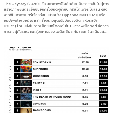
The Odyssey (2026) หรือ มหากาพย์โอดิสซี จะเป็นการกลับไปสู่การ
สร้างภาพยนตร์แอ็กชันอีกครั้งของผู้กำกับ คริสโตเฟอร์ โนแลน หลัง
จากที่ในภาพยนตร์เรื่องก่อนหน้าอย่าง Oppenheimer (2023) หรือ
ออปเพนไฮเมอร์ เขาเล่าเรื่องราวสุดเข้มข้นของบิดาแห่งระเบิด
ปรมาณู โดยหนึ่งในฉากแอ็กชันที่โดดเด่นใน มหากาพย์โอดิสซี คือฉาก
การต่อสู้กันระหว่างกลุ่มทหารของ โอดิสเซียส กับ เลสทริโกเนียนส์…