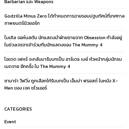
Barbarian และ Weapons
Godzilla Minus Zero ได้กำหนดการฉายรอบปฐมทัศน์ที่เทศกาล
ภาพยนตร์นิวยอร์ก
ไมเคิล จอห์นสตัน นักแสดงนำฝ่ายชายจาก Obsession กำลังอยู่
ในช่วงเจรจาเข้าร่วมทีมนักแสดงของ The Mummy 4
โอเดด เฟหร์ จะกลับมารับบทเป็น อาร์เดธ เบย์ หัวหน้ากลุ่มนักรบ
เมดจาย อีกครั้ง ใน The Mummy 4
ซามาร่า วีฟวิ่ง ถูกเลือกให้รับบทเป็น เอ็มม่า ฟรอสต์ ในหนัง X-
Men ของ เจค ชไรเออร์
CATEGORIES
Event