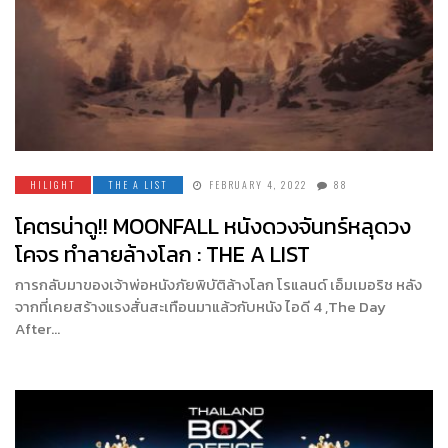
HILIGHT
THE A LIST
FEBRUARY 4, 2022
88
โคตรน่าดู!! MOONFALL หนังดวงจันทร์หลุดวง
โคจร ทำลายล้างโลก : THE A LIST
การกลับมาของเจ้าพ่อหนังภัยพิบัติล้างโลก โรแลนด์ เอ็มเมอริช หลัง
จากที่เคยสร้างแรงสั่นสะเทือนมาแล้วกับหนัง ไอดี 4 ,The Day
After…