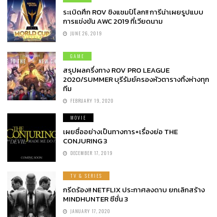
ระเบิดศึก ROV ชิงแชมป์โลก!! การีน่าเผยรูปแบบ
การแข่งขัน AWC 2019 ที่เวียดนาม
JUNE 26, 2019
GAME
สรุปผลครึ่งทาง ROV PRO LEAGUE
2020/SUMMER บุรีรัมย์ครองหัวตารางทิ้งห่างทุก
ทีม
FEBRUARY 19, 2020
MOVIE
เผยชื่ออย่างเป็นทางการ+เรื่องย่อ THE
CONJURING 3
DECEMBER 17, 2019
TV & SERIES
กรีดร้อง!! NETFLIX ประกาศลงดาบ ยกเลิกสร้าง
MINDHUNTER ซีซั่น 3
JANUARY 17, 2020