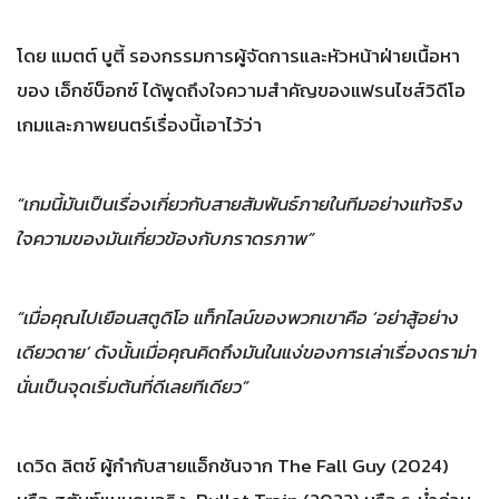
โดย แมตต์ บูตี้ รองกรรมการผู้จัดการและหัวหน้าฝ่ายเนื้อหา
ของ เอ็กซ์บ็อกซ์ ได้พูดถึงใจความสำคัญของแฟรนไชส์วิดีโอ
เกมและภาพยนตร์เรื่องนี้เอาไว้ว่า
“เกมนี้มันเป็นเรื่องเกี่ยวกับสายสัมพันธ์ภายในทีมอย่างแท้จริง
ใจความของมันเกี่ยวข้องกับภราดรภาพ”
“เมื่อคุณไปเยือนสตูดิโอ แท็กไลน์ของพวกเขาคือ ‘อย่าสู้อย่าง
เดียวดาย’ ดังนั้นเมื่อคุณคิดถึงมันในแง่ของการเล่าเรื่องดราม่า
นั่นเป็นจุดเริ่มต้นที่ดีเลยทีเดียว”
เดวิด ลิตช์ ผู้กำกับสายแอ็กชันจาก The Fall Guy (2024)