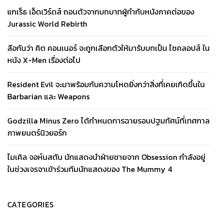
แกเร็ธ เอ็ดเวิร์ดส์ ถอนตัวจากบทบาทผู้กำกับหนังภาคต่อของ
Jurassic World Rebirth
ลือกันว่า คิต คอนเนอร์ จะถูกเลือกตัวให้มารับบทเป็น ไซคลอปส์ ใน
หนัง X-Men เรื่องต่อไป
Resident Evil จะมาพร้อมกับความโหดยิ่งกว่าสิ่งที่เคยเกิดขึ้นใน
Barbarian และ Weapons
Godzilla Minus Zero ได้กำหนดการฉายรอบปฐมทัศน์ที่เทศกาล
ภาพยนตร์นิวยอร์ก
ไมเคิล จอห์นสตัน นักแสดงนำฝ่ายชายจาก Obsession กำลังอยู่
ในช่วงเจรจาเข้าร่วมทีมนักแสดงของ The Mummy 4
CATEGORIES