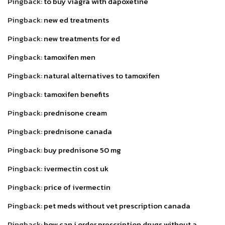
Pingback:
to buy viagra with dapoxetine
Pingback:
new ed treatments
Pingback:
new treatments for ed
Pingback:
tamoxifen men
Pingback:
natural alternatives to tamoxifen
Pingback:
tamoxifen benefits
Pingback:
prednisone cream
Pingback:
prednisone canada
Pingback:
buy prednisone 50 mg
Pingback:
ivermectin cost uk
Pingback:
price of ivermectin
Pingback:
pet meds without vet prescription canada
Pingback:
how can i order prescription drugs without a