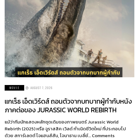
MOVIE
AUGUST 7, 2026
แกเร็ธ เอ็ดเวิร์ดส์ ถอนตัวจากบทบาทผู้กำกับหนัง
ภาคต่อของ JURASSIC WORLD REBIRTH
แม้ว่าทีมนักแสดงหลักชุดเดิมของภาพยนตร์ Jurassic World
Rebirth (2025) หรือ จูราสสิค เวิลด์ กำเนิดชีวิตใหม่ ที่ประกอบไป
ด้วย สการ์เลตต์ โจแฮนส์สัน, โจนาธาน เบลี่ย์… Comments