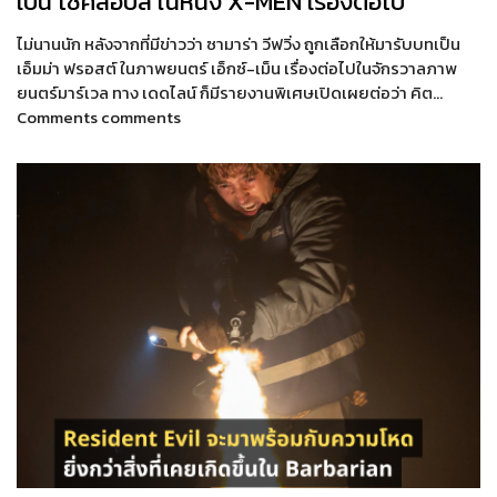
เป็น ไซคลอปส์ ในหนัง X-MEN เรื่องต่อไป
ไม่นานนัก หลังจากที่มีข่าวว่า ซามาร่า วีฟวิ่ง ถูกเลือกให้มารับบทเป็น
เอ็มม่า ฟรอสต์ ในภาพยนตร์ เอ็กซ์-เม็น เรื่องต่อไปในจักรวาลภาพ
ยนตร์มาร์เวล ทาง เดดไลน์ ก็มีรายงานพิเศษเปิดเผยต่อว่า คิต…
Comments comments