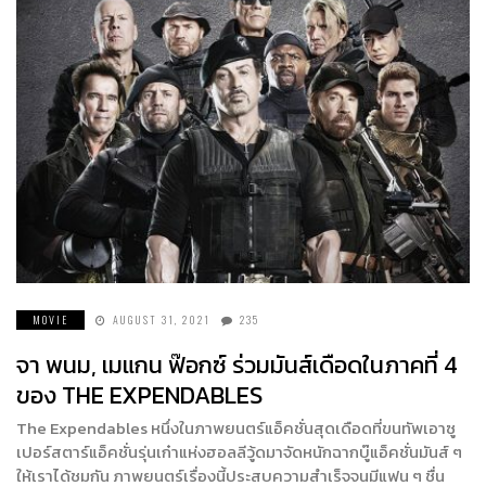
MOVIE
AUGUST 31, 2021
235
จา พนม, เมแกน ฟ๊อกซ์ ร่วมมันส์เดือดในภาคที่ 4
ของ THE EXPENDABLES
The Expendables หนึ่งในภาพยนตร์แอ็คชั่นสุดเดือดที่ขนทัพเอาซู
เปอร์สตาร์แอ็คชั่นรุ่นเก๋าแห่งฮอลลีวู้ดมาจัดหนักฉากบู๊แอ็คชั่นมันส์ ๆ
ให้เราได้ชมกัน ภาพยนตร์เรื่องนี้ประสบความสำเร็จจนมีแฟน ๆ ชื่น