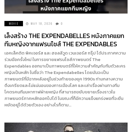
MOVIE
MAY 18, 2026
0
เล็งสร้าง THE EXPENDABELLES หนังภาคแยก
ทีมหญิงจากแฟรนไชส์ THE EXPENDABLES
เอคเล็คติต พิคเจอร์ส และ ฮอลลีวูด เวนเจอร์ส กรุ๊ป ได้ประกาศความ
ร่วมมือครั้งใหม่ ในการขยายแฟรนไชส์ภาพยนตร์ The
Expendables ออกมาเป็นภาพยนตร์ที่ให้ความสำคัญกับทีมตัวละคร
หญิงเป็นหลัก ในชื่อว่า The Expendabelles โดยมันจะเป็น
ภาพยนตร์ที่มีฉากหลังอยู่ในช่วงท้ายของยุค 1990s ท่ามกลางความ
ตึงเครียดและไม่แน่นอนของการเมืองโลก และเล่าเรื่องผ่านทางทีม
โคตรคนทีมมหากาฬฝ่ายหญิง ที่สามารถขยับขยายเรื่องราวใน
ภาพยนตร์ภาคหลักออกไปได้ ในขณะที่ก็มีความแข็งแกร่งพอที่จะยืน
หยัดอยู่ได้ด้วยตัวเอง อย่างไรก็ตาม…