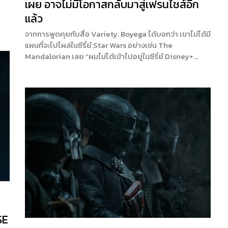
เผย อาจไม่มีโอกาสกลับมาสู่เฟรนไชส์อีก
แล้ว
จากการพูดคุยกับสื่อ Variety. Boyega ได้บอกว่า เขาไม่ได้มี
แผนที่จะไปโผล่ในซีรี่ย์ Star Wars อย่างเช่น The
Mandalorian เลย “ผมไม่ได้เข้าไปอยู่ในซีรี่ย์ Disney+…
SE