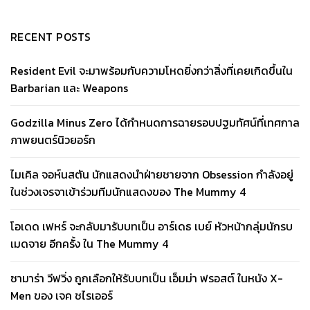
RECENT POSTS
Resident Evil จะมาพร้อมกับความโหดยิ่งกว่าสิ่งที่เคยเกิดขึ้นใน
Barbarian และ Weapons
Godzilla Minus Zero ได้กำหนดการฉายรอบปฐมทัศน์ที่เทศกาล
ภาพยนตร์นิวยอร์ก
ไมเคิล จอห์นสตัน นักแสดงนำฝ่ายชายจาก Obsession กำลังอยู่
ในช่วงเจรจาเข้าร่วมทีมนักแสดงของ The Mummy 4
โอเดด เฟหร์ จะกลับมารับบทเป็น อาร์เดธ เบย์ หัวหน้ากลุ่มนักรบ
เมดจาย อีกครั้ง ใน The Mummy 4
ซามาร่า วีฟวิ่ง ถูกเลือกให้รับบทเป็น เอ็มม่า ฟรอสต์ ในหนัง X-
Men ของ เจค ชไรเออร์