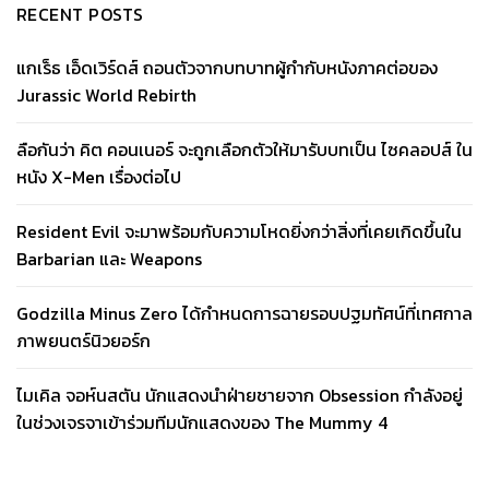
RECENT POSTS
แกเร็ธ เอ็ดเวิร์ดส์ ถอนตัวจากบทบาทผู้กำกับหนังภาคต่อของ
Jurassic World Rebirth
ลือกันว่า คิต คอนเนอร์ จะถูกเลือกตัวให้มารับบทเป็น ไซคลอปส์ ใน
หนัง X-Men เรื่องต่อไป
Resident Evil จะมาพร้อมกับความโหดยิ่งกว่าสิ่งที่เคยเกิดขึ้นใน
Barbarian และ Weapons
Godzilla Minus Zero ได้กำหนดการฉายรอบปฐมทัศน์ที่เทศกาล
ภาพยนตร์นิวยอร์ก
ไมเคิล จอห์นสตัน นักแสดงนำฝ่ายชายจาก Obsession กำลังอยู่
ในช่วงเจรจาเข้าร่วมทีมนักแสดงของ The Mummy 4