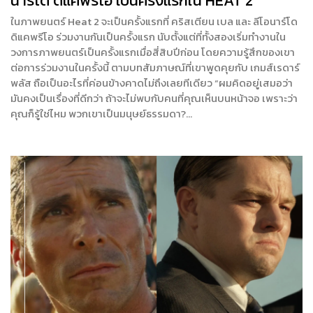
นาร์โด ดิแคพรีโอ เป็นครั้งแรกใน HEAT 2
ในภาพยนตร์ Heat 2 จะเป็นครั้งแรกที่ คริสเตียน เบล และ ลีโอนาร์โด
ดิแคพรีโอ ร่วมงานกันเป็นครั้งแรก นับตั้งแต่ที่ทั้งสองเริ่มทำงานใน
วงการภาพยนตร์เป็นครั้งแรกเมื่อสี่สิบปีก่อน โดยความรู้สึกของเขา
ต่อการร่วมงานในครั้งนี้ ตามบทสัมภาษณ์ที่เขาพูดคุยกับ เกมส์เรดาร์
พลัส ถือเป็นอะไรที่ค่อนข้างคาดไม่ถึงเลยทีเดียว “ผมคิดอยู่เสมอว่า
มันคงเป็นเรื่องที่ดีกว่า ถ้าจะไม่พบกับคนที่คุณเห็นบนหน้าจอ เพราะว่า
คุณก็รู้ใช่ไหม พวกเขาเป็นมนุษย์ธรรมดา?…