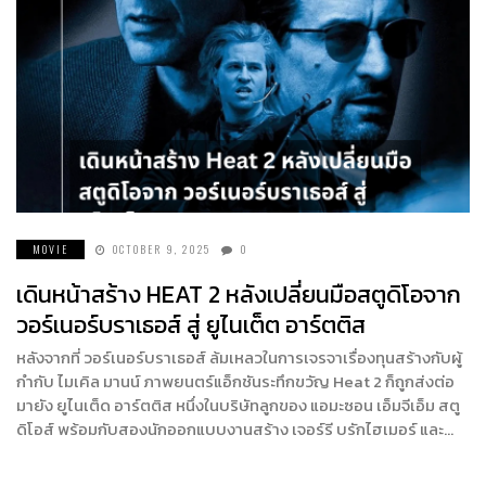
MOVIE
OCTOBER 9, 2025
0
เดินหน้าสร้าง HEAT 2 หลังเปลี่ยนมือสตูดิโอจาก
วอร์เนอร์บราเธอส์ สู่ ยูไนเต็ต อาร์ตติส
หลังจากที่ วอร์เนอร์บราเธอส์ ล้มเหลวในการเจรจาเรื่องทุนสร้างกับผู้
กำกับ ไมเคิล มานน์ ภาพยนตร์แอ็กชันระทึกขวัญ Heat 2 ก็ถูกส่งต่อ
มายัง ยูไนเต็ด อาร์ตติส หนึ่งในบริษัทลูกของ แอมะซอน เอ็มจีเอ็ม สตู
ดิโอส์ พร้อมกับสองนักออกแบบงานสร้าง เจอร์รี บรักไฮเมอร์ และ…