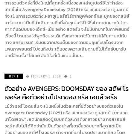
การรวมตัวครั้งที่ยิ่งใหญ่ที่สุดครั้งหนึ่งของเหล่าซูเปอร์ฮีโร่ กำลังจะ
เกิดขึ้นใน Avengers: Doomsday (2026) หรือ อเวนเจอร์ส: ดูมส์เดย์
ที่จะเป็นการรวมตัวทั้งเหล่าซูเปอร์ฮีโร่จากยุคฟ็อกซ์ และยุคของดิสนีย์
มาร์เวล แต่เป็นที่น่าเสียดายที่หนึ่งในซูเปอร์ฮีโร่ซึ่งโดดเด่นมากในไตร
ภาคต้นฉบับของ เอ็กซ์-เม็น อย่าง สตอร์ม จะไม่มีบทบาทในภาพยนตร์
เรื่องนี้ โดยเธอได้พูดถึงประเด็นดังกล่าวเอาไว้ในการให้สัมภาษณ์กับ
ทาง สกรีนแรนท์ เริ่มต้นจากประเด็นของความอบอุ่นที่เธอได้รับจาก
แฟนภาพยนตร์ ไปจนถึงประเด็นของความเสียดายที่ไม่ได้กลับมารับ
บทนี้อีกครั้ง “ใช่เลย ฉันดีใจที่เป็นแบบนั้นนะ…
MOVIE
FEBRUARY 6, 2026
0
ตัวอย่าง AVENGERS: DOOMSDAY ของ สตีฟ โร
เจอร์ส คือตัวอย่างโปรดของ คริส เฮมส์วอร์ธ
แม้ว่า ธอร์ โอดินสัน จะเป็นหนึ่งในตัวละครที่มีตัวอย่างของตัวเองใน
Avengers: Doomsday (2025) หรือ อเวนเจอร์ส: ดูมส์เดย์ แยกออก
มาโดยเฉพาะ แต่นักแสดงผู้รับบทตัวละครดังกล่าวอย่าง คริส เฮมส์
วอร์ กลับไม่ได้คิดว่ามันเป็นตัวอย่างที่เขาชื่นชอบมากที่สุด แต่เป็น
ตัวอย่างของ สตีฟ โรเจอร์ส ต่างหากที่เขาโปรดปรานมากที่สุด โดย