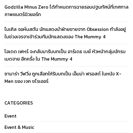
Godzilla Minus Zero ได้กำหนดการฉายรอบปฐมทัศน์ที่เทศกาล
ภาพยนตร์นิวยอร์ก
ไมเคิล จอห์นสตัน นักแสดงนำฝ่ายชายจาก Obsession กำลังอยู่
ในช่วงเจรจาเข้าร่วมทีมนักแสดงของ The Mummy 4
โอเดด เฟหร์ จะกลับมารับบทเป็น อาร์เดธ เบย์ หัวหน้ากลุ่มนักรบ
เมดจาย อีกครั้ง ใน The Mummy 4
ซามาร่า วีฟวิ่ง ถูกเลือกให้รับบทเป็น เอ็มม่า ฟรอสต์ ในหนัง X-
Men ของ เจค ชไรเออร์
CATEGORIES
Event
Event & Music