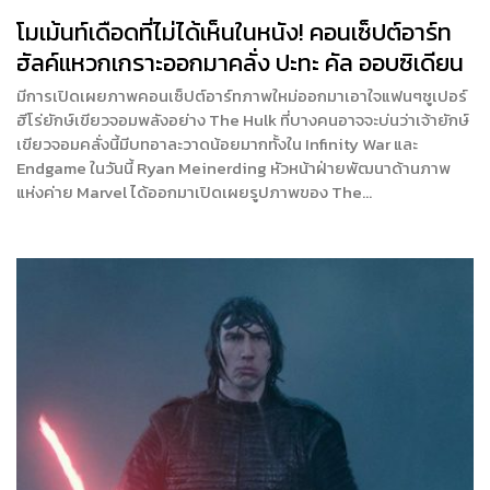
โมเม้นท์เดือดที่ไม่ได้เห็นในหนัง! คอนเซ็ปต์อาร์ท
ฮัลค์แหวกเกราะออกมาคลั่ง ปะทะ คัล ออบซิเดียน
มีการเปิดเผยภาพคอนเซ็ปต์อาร์ทภาพใหม่ออกมาเอาใจแฟนๆซูเปอร์
ฮีโร่ยักษ์เขียวจอมพลังอย่าง The Hulk ที่บางคนอาจจะบ่นว่าเจ้ายักษ์
เขียวจอมคลั่งนี้มีบทอาละวาดน้อยมากทั้งใน Infinity War และ
Endgame ในวันนี้ Ryan Meinerding หัวหน้าฝ่ายพัฒนาด้านภาพ
แห่งค่าย Marvel ได้ออกมาเปิดเผยรูปภาพของ The…