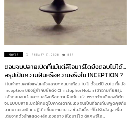
MOVIE
JANUARY 17, 2020
942
ตอนจบปลายเปิดที่แม้แต่ลีโอนาร์โดยังตอบไม่ได้…
สรุปเป็นความฝันหรือความจริงใน INCEPTION ?
1 ในคำถามคาใจแฟนหนังหลายๆคนมาเกือบ 10 ปี ตั้งแต่ปี 2010 ที่หนัง
Inception ของผู้กำกับชื่อดัง Christopher Nolan เข้าฉายคือสรุป
แล้วตอนจบเป็นความจริงหรือความฝันกันแน่? เพราะตัวหนังเองก็ตัด
จบแบบปลายเปิดให้คนดูไปคาดเดากันเอง จนเป็นที่ถกเถียงพูดคุยกัน
มากมายและมีทฤษฏีเกิดขึ้นมากมาย และในวันนี้เราก็ได้รับข้อมูลเพิ่ม
เติมจากตัวนักแสดงหลักเองอย่าง ลีโอนาร์โด ดิแคพรีโอ…