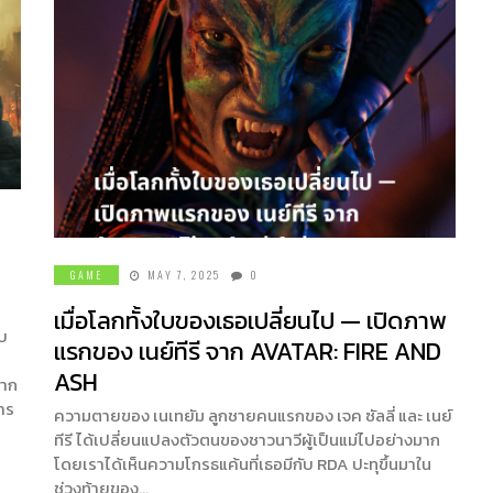
GAME
MAY 7, 2025
0
เมื่อโลกทั้งใบของเธอเปลี่ยนไป — เปิดภาพ
็บ
แรกของ เนย์ทีรี จาก AVATAR: FIRE AND
ASH
จาก
การ
ความตายของ เนเทยัม ลูกชายคนแรกของ เจค ซัลลี่ และ เนย์
ทีรี ได้เปลี่ยนแปลงตัวตนของชาวนาวีผู้เป็นแม่ไปอย่างมาก
โดยเราได้เห็นความโกรธแค้นที่เธอมีกับ RDA ปะทุขึ้นมาใน
ช่วงท้ายของ…