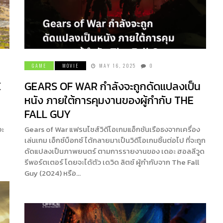
GAME
MOVIE
MAY 16, 2025
0
E
GEARS OF WAR กำลังจะถูกดัดแปลงเป็น
หนัง ภายใต้การคุมงานของผู้กำกับ THE
FALL GUY
จะ
Gears of War แฟรนไชส์วิดีโอเกมแอ็กชันเรือธงจากเครื่อง
เล่นเกม เอ็กซ์บ็อกซ์ ได้กลายมาเป็นวิดีโอเกมชิ้นต่อไป ที่จะถูก
ดัดแปลงเป็นภาพยนตร์ ตามการรายงานของ เดอะ ฮอลลีวูด
รีพอร์ตเตอร์ โดยจะได้ตัว เดวิด ลิตช์ ผู้กำกับจาก The Fall
Guy (2024) หรือ…