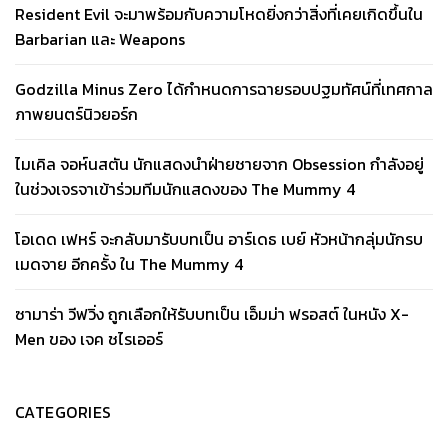
Resident Evil จะมาพร้อมกับความโหดยิ่งกว่าสิ่งที่เคยเกิดขึ้นใน
Barbarian และ Weapons
Godzilla Minus Zero ได้กำหนดการฉายรอบปฐมทัศน์ที่เทศกาล
ภาพยนตร์นิวยอร์ก
ไมเคิล จอห์นสตัน นักแสดงนำฝ่ายชายจาก Obsession กำลังอยู่
ในช่วงเจรจาเข้าร่วมทีมนักแสดงของ The Mummy 4
โอเดด เฟหร์ จะกลับมารับบทเป็น อาร์เดธ เบย์ หัวหน้ากลุ่มนักรบ
เมดจาย อีกครั้ง ใน The Mummy 4
ซามาร่า วีฟวิ่ง ถูกเลือกให้รับบทเป็น เอ็มม่า ฟรอสต์ ในหนัง X-
Men ของ เจค ชไรเออร์
CATEGORIES