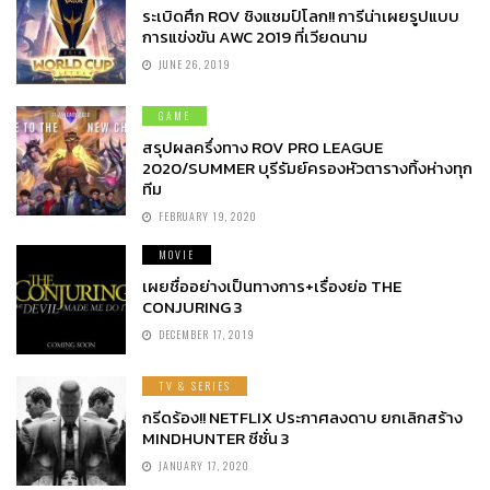
ระเบิดศึก ROV ชิงแชมป์โลก!! การีน่าเผยรูปแบบ
การแข่งขัน AWC 2019 ที่เวียดนาม
JUNE 26, 2019
GAME
สรุปผลครึ่งทาง ROV PRO LEAGUE
2020/SUMMER บุรีรัมย์ครองหัวตารางทิ้งห่างทุก
ทีม
FEBRUARY 19, 2020
MOVIE
เผยชื่ออย่างเป็นทางการ+เรื่องย่อ THE
CONJURING 3
DECEMBER 17, 2019
TV & SERIES
กรีดร้อง!! NETFLIX ประกาศลงดาบ ยกเลิกสร้าง
MINDHUNTER ซีซั่น 3
JANUARY 17, 2020