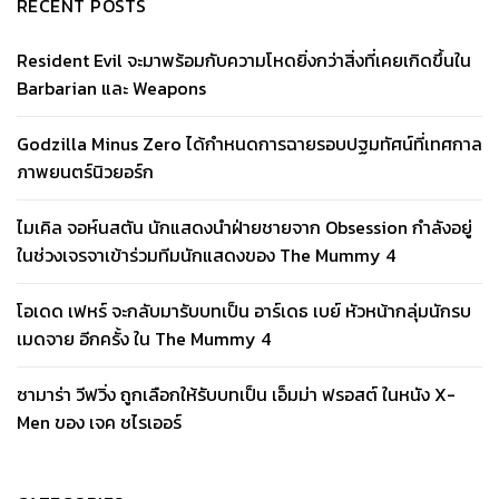
RECENT POSTS
Resident Evil จะมาพร้อมกับความโหดยิ่งกว่าสิ่งที่เคยเกิดขึ้นใน
Barbarian และ Weapons
Godzilla Minus Zero ได้กำหนดการฉายรอบปฐมทัศน์ที่เทศกาล
ภาพยนตร์นิวยอร์ก
ไมเคิล จอห์นสตัน นักแสดงนำฝ่ายชายจาก Obsession กำลังอยู่
ในช่วงเจรจาเข้าร่วมทีมนักแสดงของ The Mummy 4
โอเดด เฟหร์ จะกลับมารับบทเป็น อาร์เดธ เบย์ หัวหน้ากลุ่มนักรบ
เมดจาย อีกครั้ง ใน The Mummy 4
ซามาร่า วีฟวิ่ง ถูกเลือกให้รับบทเป็น เอ็มม่า ฟรอสต์ ในหนัง X-
Men ของ เจค ชไรเออร์