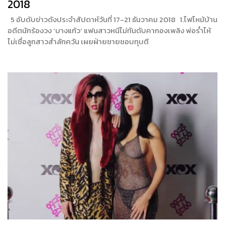
2018
5 อับดับข่าวดังประจำสัปดาห์วันที่ 17-21 ธันวาคม 2018 1.ไฟไหม้บ้าน
อดีตนักร้องวง ‘บางแก้ว‘ แฟนสาวหนีไม่ทันดับคากองเพลิง พ่อร่ำไห้
ไม่เชื่อลูกสาวสำลักควัน เผยฝ่ายชายชอบทุบตี