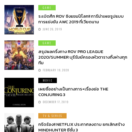
GAME
ระเบิดศึก ROV ชิงแชมป์โลก!! การีน่าเผยรูปแบบ
การแข่งขัน AWC 2019 ที่เวียดนาม
JUNE 26, 2019
GAME
สรุปผลครึ่งทาง ROV PRO LEAGUE
2020/SUMMER บุรีรัมย์ครองหัวตารางทิ้งห่างทุก
ทีม
FEBRUARY 19, 2020
MOVIE
เผยชื่ออย่างเป็นทางการ+เรื่องย่อ THE
CONJURING 3
DECEMBER 17, 2019
TV & SERIES
กรีดร้อง!! NETFLIX ประกาศลงดาบ ยกเลิกสร้าง
MINDHUNTER ซีซั่น 3