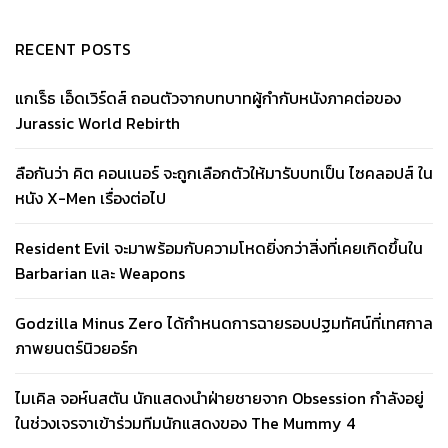
RECENT POSTS
แกเร็ธ เอ็ดเวิร์ดส์ ถอนตัวจากบทบาทผู้กำกับหนังภาคต่อของ
Jurassic World Rebirth
ลือกันว่า คิต คอนเนอร์ จะถูกเลือกตัวให้มารับบทเป็น ไซคลอปส์ ใน
หนัง X-Men เรื่องต่อไป
Resident Evil จะมาพร้อมกับความโหดยิ่งกว่าสิ่งที่เคยเกิดขึ้นใน
Barbarian และ Weapons
Godzilla Minus Zero ได้กำหนดการฉายรอบปฐมทัศน์ที่เทศกาล
ภาพยนตร์นิวยอร์ก
ไมเคิล จอห์นสตัน นักแสดงนำฝ่ายชายจาก Obsession กำลังอยู่
ในช่วงเจรจาเข้าร่วมทีมนักแสดงของ The Mummy 4