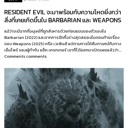
RESIDENT EVIL จะมาพร้อมกับความโหดยิ่งกว่า
สิ่งที่เคยเกิดขึ้นใน BARBARIAN และ WEAPONS
แม้ว่าจะมีฉากที่มนุษย์ที่ถูกสังหารด้วยท่อนแขนของตัวเองใน
Barbarian (2022) และฉากการฉีกทึ้งร่างสุดสยองในตอนท้ายเรื่อง
ของ Weapons (2025) หรือ เวเพินส์ แต่ตามการให้สัมภาษณ์กับทาง
เอ็มไพร์ ของผู้กำกับ แซ็ค เครกเกอร์ เขาก็ได้ออกมาเปิดเผยแล้วว่า…
Comments comments