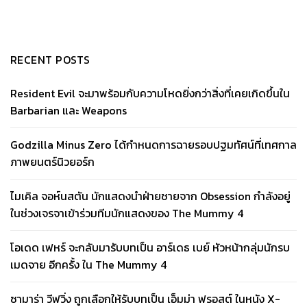
RECENT POSTS
Resident Evil จะมาพร้อมกับความโหดยิ่งกว่าสิ่งที่เคยเกิดขึ้นใน
Barbarian และ Weapons
Godzilla Minus Zero ได้กำหนดการฉายรอบปฐมทัศน์ที่เทศกาล
ภาพยนตร์นิวยอร์ก
ไมเคิล จอห์นสตัน นักแสดงนำฝ่ายชายจาก Obsession กำลังอยู่
ในช่วงเจรจาเข้าร่วมทีมนักแสดงของ The Mummy 4
โอเดด เฟหร์ จะกลับมารับบทเป็น อาร์เดธ เบย์ หัวหน้ากลุ่มนักรบ
เมดจาย อีกครั้ง ใน The Mummy 4
ซามาร่า วีฟวิ่ง ถูกเลือกให้รับบทเป็น เอ็มม่า ฟรอสต์ ในหนัง X-