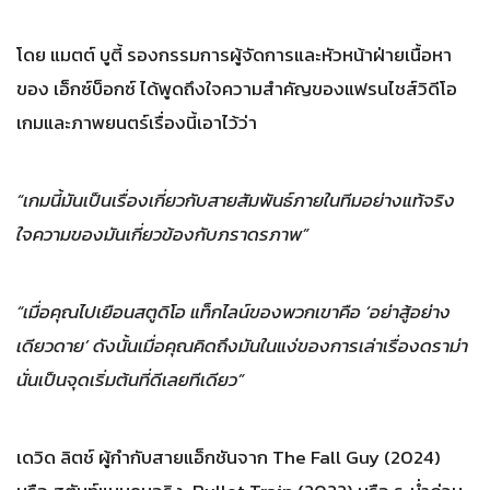
โดย แมตต์ บูตี้ รองกรรมการผู้จัดการและหัวหน้าฝ่ายเนื้อหา
ของ เอ็กซ์บ็อกซ์ ได้พูดถึงใจความสำคัญของแฟรนไชส์วิดีโอ
เกมและภาพยนตร์เรื่องนี้เอาไว้ว่า
“เกมนี้มันเป็นเรื่องเกี่ยวกับสายสัมพันธ์ภายในทีมอย่างแท้จริง
ใจความของมันเกี่ยวข้องกับภราดรภาพ”
“เมื่อคุณไปเยือนสตูดิโอ แท็กไลน์ของพวกเขาคือ ‘อย่าสู้อย่าง
เดียวดาย’ ดังนั้นเมื่อคุณคิดถึงมันในแง่ของการเล่าเรื่องดราม่า
นั่นเป็นจุดเริ่มต้นที่ดีเลยทีเดียว”
เดวิด ลิตช์ ผู้กำกับสายแอ็กชันจาก The Fall Guy (2024)