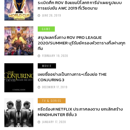
ระเบิดศึก ROV ชิงแชมป์โลก!! การีน่าเผยรูปแบบ
การแข่งขัน AWC 2019 ที่เวียดนาม
JUNE 26, 2019
GAME
สรุปผลครึ่งทาง ROV PRO LEAGUE
2020/SUMMER บุรีรัมย์ครองหัวตารางทิ้งห่างทุก
ทีม
FEBRUARY 19, 2020
MOVIE
เผยชื่ออย่างเป็นทางการ+เรื่องย่อ THE
CONJURING 3
DECEMBER 17, 2019
TV & SERIES
กรีดร้อง!! NETFLIX ประกาศลงดาบ ยกเลิกสร้าง
MINDHUNTER ซีซั่น 3
JANUARY 17, 2020