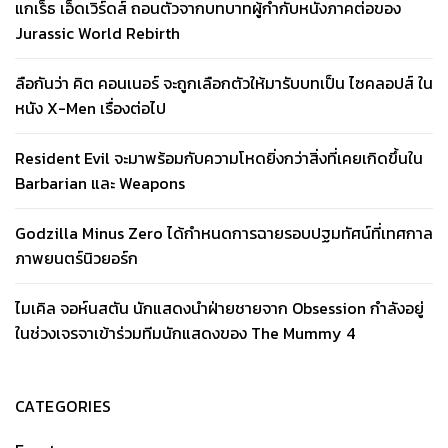
แกเร็ธ เอ็ดเวิร์ดส์ ถอนตัวจากบทบาทผู้กำกับหนังภาคต่อของ
Jurassic World Rebirth
ลือกันว่า คิต คอนเนอร์ จะถูกเลือกตัวให้มารับบทเป็น ไซคลอปส์ ใน
หนัง X-Men เรื่องต่อไป
Resident Evil จะมาพร้อมกับความโหดยิ่งกว่าสิ่งที่เคยเกิดขึ้นใน
Barbarian และ Weapons
Godzilla Minus Zero ได้กำหนดการฉายรอบปฐมทัศน์ที่เทศกาล
ภาพยนตร์นิวยอร์ก
ไมเคิล จอห์นสตัน นักแสดงนำฝ่ายชายจาก Obsession กำลังอยู่
ในช่วงเจรจาเข้าร่วมทีมนักแสดงของ The Mummy 4
CATEGORIES