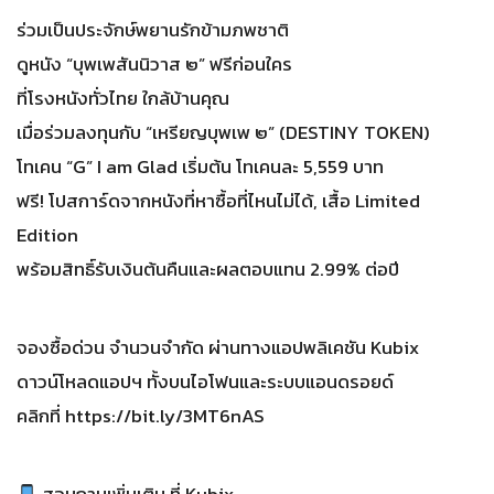
ร่วมเป็นประจักษ์พยานรักข้ามภพชาติ
ดูหนัง “บุพเพสันนิวาส ๒” ฟรีก่อนใคร
ที่โรงหนังทั่วไทย ใกล้บ้านคุณ
เมื่อร่วมลงทุนกับ “เหรียญบุพเพ ๒” (DESTINY TOKEN)
โทเคน “G” I am Glad เริ่มต้น โทเคนละ 5,559 บาท
ฟรี! โปสการ์ดจากหนังที่หาซื้อที่ไหนไม่ได้, เสื้อ Limited
Edition
พร้อมสิทธิ์รับเงินต้นคืนและผลตอบแทน 2.99% ต่อปี
จองซื้อด่วน จำนวนจำกัด ผ่านทางแอปพลิเคชัน Kubix
ดาวน์โหลดแอปฯ ทั้งบนไอโฟนและระบบแอนดรอยด์
คลิกที่ https://bit.ly/3MT6nAS